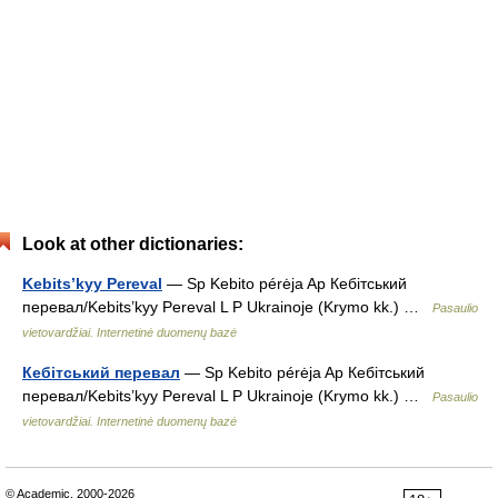
Look at other dictionaries:
Kebits’kyy Pereval
— Sp Kebito pérėja Ap Кебітський
перевал/Kebits’kyy Pereval L P Ukrainoje (Krymo kk.) …
Pasaulio
vietovardžiai. Internetinė duomenų bazė
Кебітський перевал
— Sp Kebito pérėja Ap Кебітський
перевал/Kebits’kyy Pereval L P Ukrainoje (Krymo kk.) …
Pasaulio
vietovardžiai. Internetinė duomenų bazė
© Academic, 2000-2026